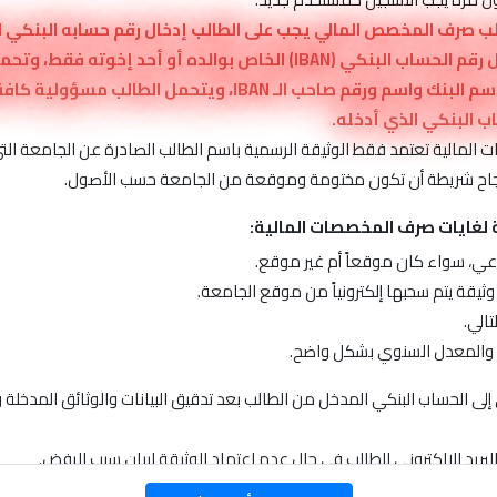
تعذر ذلك يمكنه إدخال رقم الحساب البنكي (IBAN) الخاص بوالده أو أحد إ
صادرة عن البنك تبين اسم البنك واسم ورقم صاحب الـ IBAN، ويتحم
اب البنكي الذي أدخله.
أظهر رمز آخر
المالية تعتمد فقط الوثيقة الرسمية باسم الطالب الصادرة عن الجامعة التي
 بنجاح شريطة أن تكون مختومة وموقعة من الجامعة حسب الأصول.
لية لغايات صرف المخصصات المالية:
نسيت كلمة المرور ؟
ي، سواء كان موقعاً أم غير موقع.
ثيقة يتم سحبها إلكترونياً من موقع الجامعة.
تالي.
جاح والمعدل السنوي بشكل واضح.
إلى الحساب البنكي المدخل من الطالب بعد تدقيق البيانات والوثائق المدخلة 
البريد الإلكتروني للطالب في حال عدم اعتماد الوثيقة لبيان سبب الرفض.
البريد الإلكتروني للطالب في حال اعتماد الوثيقة يبين موعد الصرف.