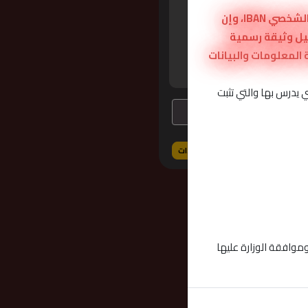
• قبل عملية تعبئة طلب صرف المخصص المالي يجب على الطالب إدخال رقم حسابه البنكي الشخصي IBAN، وإن
خوته فقط، وتحميل وثيقة رسمية
ل الطالب مسؤولية كافة المعلومات والبيانات
 يدرس بها والتي تثبت
📘 قراءة الإرشادات
وموافقة الوزارة عليها